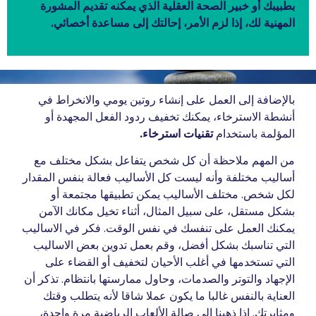
بطبيبك أو خبير الصحة العقلية الذي يمكنه تقديم المشورة
المهنية لك، إذا لزم الأمر، إحالتك إلى مساعدة أخصائي.
بالإضافة إلى العمل على إنشاء روتين يومي والانخراط في
أنشطة الاسترخاء، يمكنك تخفيف ردود الفعل المجهدة أو
المؤلمة باستخدام
تقنيات استرخاء.
من المهم ملاحظة أن كل شخص يتفاعل بشكل مختلف مع
أساليب مختلفة وأنه ليست كل الأساليب فعالة بنفس المقدار
لكل شخص. مختلف الأساليب يمكن تطبيقها مجتمعة أو
بشكل مستقل، على سبيل المثال، أثناء تخيل مكانك الآمن
يمكنك العمل على تنفسك في نفس الوقت. فكر في الاساليب
التي تناسبك بشكل أفضل، وقم بعمل تدوين بعض الاساليب
التي تستخدمها في أغلب الأحيان لتخفيف أو القضاء على
الإجهاد والتوتر والصدمات، وحاول ممارستها بانتظام. تذكر أن
العناية بالنفس غالبا ما يكون عملا شاقا لأنه يتطلب وقتك
ومثابرتك. إذا ذهبنا إلى صالة الألعاب الرياضية مرة واحدة،