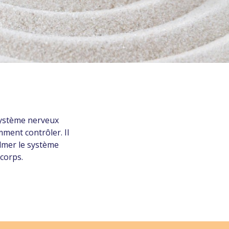
 système nerveux
ent contrôler. Il
almer le système
 corps.