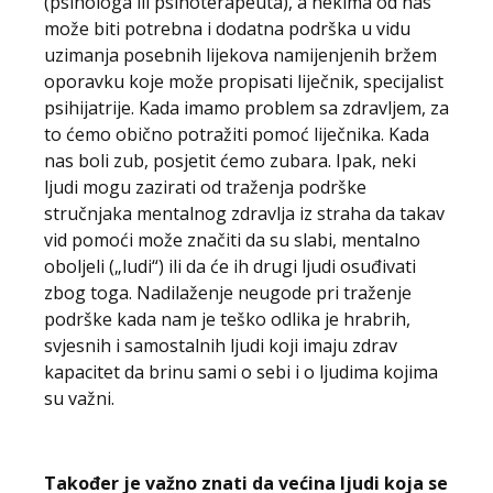
(psihologa ili psihoterapeuta), a nekima od nas
može biti potrebna i dodatna podrška u vidu
uzimanja posebnih lijekova namijenjenih bržem
oporavku koje može propisati liječnik, specijalist
psihijatrije. Kada imamo problem sa zdravljem, za
to ćemo obično potražiti pomoć liječnika. Kada
nas boli zub, posjetit ćemo zubara. Ipak, neki
ljudi mogu zazirati od traženja podrške
stručnjaka mentalnog zdravlja iz straha da takav
vid pomoći može značiti da su slabi, mentalno
oboljeli („ludi“) ili da će ih drugi ljudi osuđivati
zbog toga. Nadilaženje neugode pri traženje
podrške kada nam je teško odlika je hrabrih,
svjesnih i samostalnih ljudi koji imaju zdrav
kapacitet da brinu sami o sebi i o ljudima kojima
su važni.
Također je važno znati da većina ljudi koja se