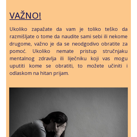
VAŽNO!
Ukoliko zapažate da vam je toliko teško da
razmišljate o tome da naudite sami sebi ili nekome
drugome, važno je da se neodgodivo obratite za
pomoć. Ukoliko nemate pristup stručnjaku
mentalnog zdravlja ili liječniku koji vas mogu
uputiti kome se obratiti, to možete učiniti i
odlaskom na hitan prijam.