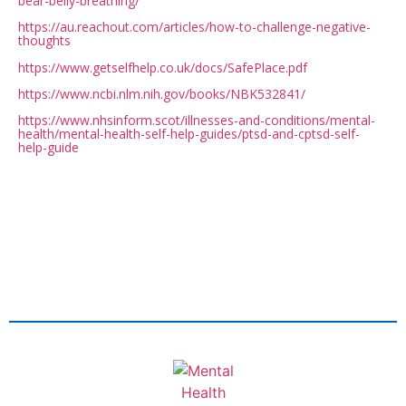
bear-belly-breathing/
https://au.reachout.com/articles/how-to-challenge-negative-
thoughts
https://www.getselfhelp.co.uk/docs/SafePlace.pdf
https://www.ncbi.nlm.nih.gov/books/NBK532841/
https://www.nhsinform.scot/illnesses-and-conditions/mental-
health/mental-health-self-help-guides/ptsd-and-cptsd-self-
help-guide