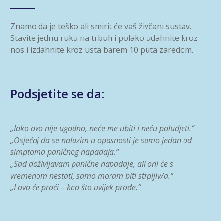
Znamo da je teško ali smirit će vaš živčani sustav.
Stavite jednu ruku na trbuh i polako udahnite kroz
nos i izdahnite kroz usta barem 10 puta zaredom.
Podsjetite se da:
„Iako ovo nije ugodno, neće me ubiti i neću poludjeti.“
„Osjećaj da se nalazim u opasnosti je samo jedan od
simptoma paničnog napadaja.“
„Sad doživljavam panične napadaje, ali oni će s
vremenom nestati, samo moram biti strpljiv/a.“
„I ovo će proći – kao što uvijek prođe.“