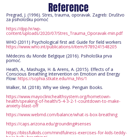
Reference
Pregrad, J. (1996). Stres, trauma, oporavak. Zagreb: Društvo
za psihološku pomoć
https://dpp.hr/wp-
content/uploads/2020/07/Stres_Trauma_Oporavak-min.pdf
WHO (2011) Psychological first aid: Guide for field workers
https://www.who.int/publications/i/item/9789241548205
Médecins du Monde Belgique (2016). Psihološka prva
pomoć.
Heath, A., Mashuga, H. & Arens, A. (2015). Effects of a
Conscious Breathing Intervention on Emotion and Energy
Flow:
https://sophia.stkate.edu/ma_
hhs/1
Walker, M. (2018). Why we sleep. Penguin Books.
https://www.mayoclinichealthsystem.org/hometown-
health/speaking-of-health/5-4-3-2-1-countdown-to-make-
anxiety-blast-off
https://www.webmd.com/balance/what-is-box-breathing
https://caps.arizona.edu/grounding#senses
https://blissfulkids.com/mindfulness-exercises-for-kids-teddy-