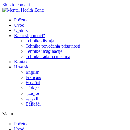
Skip to content
Početna
Uvod
Upitnik
Kako si pomoći?
Tehnike disanja
Tehnike povećanja prisutnosti
Tehnike imaginacije
Tehnike rada na mislima
Kontakt
Hrvatski
English
Français
Español
Türkçe
فارسی
العربية
Băjšéšći
Menu
Početna
Uvod