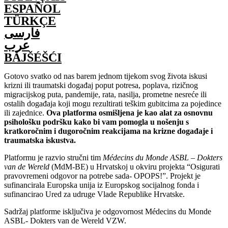
ESPAÑOL
TÜRKÇE
فارسی
عرب
BĂJŠÉŠĆI
Gotovo svatko od nas barem jednom tijekom svog života iskusi
krizni ili traumatski događaj poput potresa, poplava, rizičnog
migracijskog puta, pandemije, rata, nasilja, prometne nesreće ili
ostalih događaja koji mogu rezultirati teškim gubitcima za pojedince
ili zajednice.
Ova platforma osmišljena je kao alat za osnovnu
psihološku podršku kako bi vam pomogla u nošenju s
kratkoročnim i dugoročnim reakcijama na krizne događaje i
traumatska iskustva.
Platformu je razvio stručni tim
Médecins du Monde ASBL – Dokters
van de Wereld
(MdM-BE) u Hrvatskoj u okviru projekta “Osigurati
pravovremeni odgovor na potrebe sada- OPOPS!”. Projekt je
sufinancirala Europska unija iz Europskog socijalnog fonda i
sufinancirao Ured za udruge Vlade Republike Hrvatske.
Sadržaj platforme isključiva je odgovornost Médecins du Monde
ASBL- Dokters van de Wereld VZW.