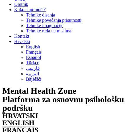
Upitnik
Kako si pomoći?
Tehnike disanja
Tehnike povećanja prisutnosti
Tehnike imaginacije
Tehnike rada na mislima
Kontakt
Hrvatski
English
Français
Español
Türkçe
فارسی
العربية
Băjšéšći
Mental Health Zone
Platforma za osnovnu psihološku
podršku
HRVATSKI
ENGLISH
FRANÇAIS