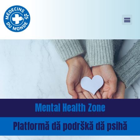
Mental Health Zone
Platformă dă podrškă dă psihă