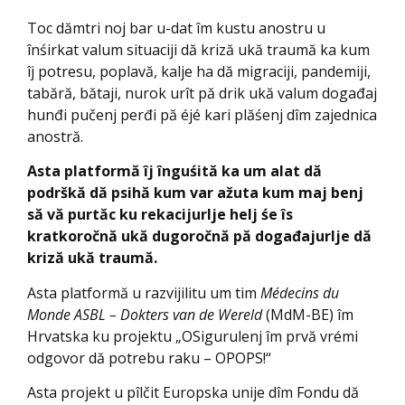
Toc dămtri noj bar u-dat îm kustu anostru u
înśirkat valum situaciji dă kriză ukă traumă ka kum
îj potresu, poplavă, kalje ha dă migraciji, pandemiji,
tabără, bătaji, nurok urît pă drik ukă valum događaj
hunđi pučenj perđi pă éjé kari plăśenj dîm zajednica
anostră.
Asta platformă îj înguśită ka um alat dă
podrškă dă psihă kum var ažuta kum maj benj
să vă purtăc ku rekacijurlje helj śe îs
kratkoročnă ukă dugoročnă pă događajurlje dă
kriză ukă traumă.
Asta platformă u razvijilitu um tim
Médecins du
Monde ASBL – Dokters van de Wereld
(MdM-BE) îm
Hrvatska ku projektu „OSigurulenj îm prvă vrémi
odgovor dă potrebu raku – OPOPS!“
Asta projekt u pîlčit Europska unije dîm Fondu dă