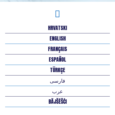
HRVATSKI
ENGLISH
FRANÇAIS
ESPAÑOL
TÜRKÇE
فارسی
عرب
BĂJŠÉŠĆI