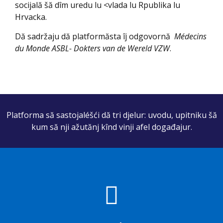
socijală šă dîm uredu lu <vlada lu Rpublika lu
Hrvacka.
Dă sadržaju dă platformăsta îj odgovornă
Médecins
du Monde ASBL- Dokters van de Wereld VZW
.
Platforma să sastojaléšći dă tri djelur: uvodu, upitniku šă
kum să nji ažutănj kînd vinji afel događajur.