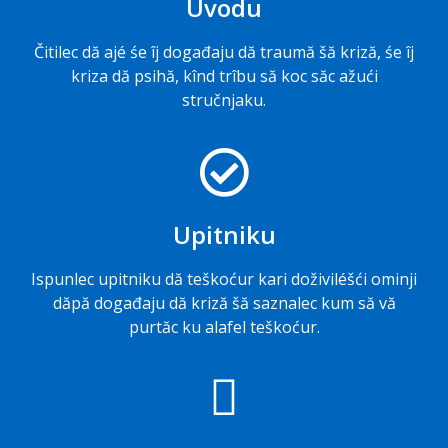
Uvodu
Čitilec dă ajé śe îj događaju dă traumă šă kriză, śe îj
kriza dă psihă, kînd trîbu să koc săc ažući
stručnjaku.
Upitniku
Ispunlec upitniku dă teškoćur kari doživiléšći ominji
dăpă događaju dă kriză šă saznalec kum să vă
purtăc ku alafel teškoćur.