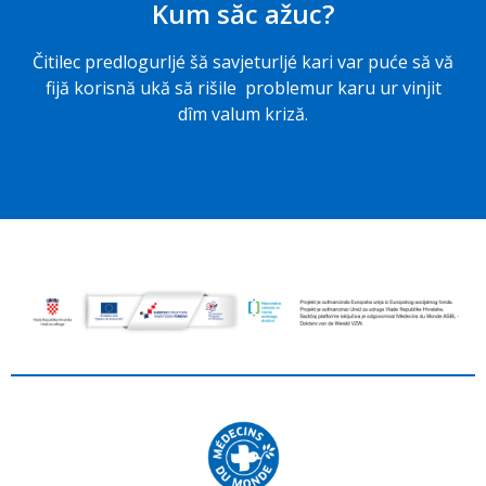
Kum săc ažuc?
Čitilec predlogurljé šă savjeturljé kari var puće să vă
fijă korisnă ukă să rišile problemur karu ur vinjit
dîm valum kriză.