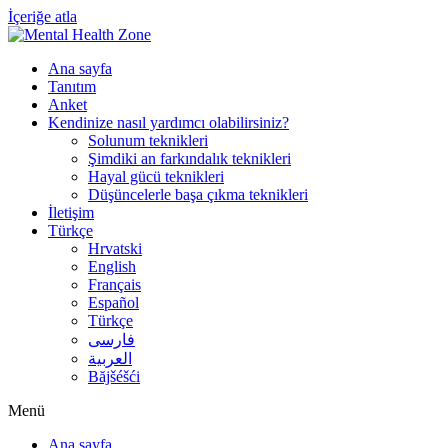
İçeriğe atla
Ana sayfa
Tanıtım
Anket
Kendinize nasıl yardımcı olabilirsiniz?
Solunum teknikleri
Şimdiki an farkındalık teknikleri
Hayal gücü teknikleri
Düşüncelerle başa çıkma teknikleri
İletişim
Türkçe
Hrvatski
English
Français
Español
Türkçe
فارسی
العربية
Băjšéšći
Menü
Ana sayfa