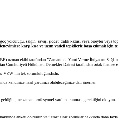
 yolculuğu, salgın, savaş, şiddet, trafik kazası veya bireyler veya topl
deneyimlere karşı kısa ve uzun vadeli tepkilerle başa çıkmak için 
) uzman ekibi tarafından ”Zamanında Yanıt Verme İhtiyacını Sağlamak
tan Cumhuriyeti Hükümeti Dernekler Dairesi tarafından ortak finanse e
ld
VZW’nin tek sorumluluğundadır.
nda kendinize nasıl yardımcı olabileceğinize dair öneriler.
ama geldiğini, ne zaman profesyonel yardım aranması gerektiğini okuyu
ar hakkında anketi doldurun ve uğraştığınız zorluklar hakkında daha fazla 