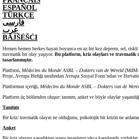
FRANÇAIS
ESPAÑOL
TÜRKÇE
فارسی
عرب
BĂJŠÉŠĆI
Hemen hemen herkes hayatı boyunca en az bir kez deprem, sel, riskli göç
travmatik bir olay yaşıyor.
Bu platform, kriz olayları ve travmatik 
tasarlanmıştır.
Platform,
Médecins du Monde ASBL – Dokters van de Wereld
(MdM-BE
Proje, Avrupa Birliği tarafından Avrupa Sosyal Fonu’ndan ve Hırvatis
Platformun içeriği,
Médecins du Monde ASBL – Dokters van de Were
Platform üç bölümden oluşur: tanıtım, anket ve böyle olaylar yaşandığı
Tanıtım
Bir kriz/ travmatik olayın ne olduğunu, psikolojik bir krizin ne anl
Anket
Bir kriz olayını yaşadıktan sonra insanların sıkça karşılaştığı zorlukl