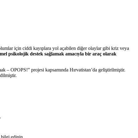
umlar için ciddi kayıplara yol açabilen diğer olaylar gibi kriz veya
temel psikolojik destek sağlamak amacıyla bir araç olarak
 – OPOPS!” projesi kapsamında Hırvatistan’da geliştirilmiştir.
dilmiştir.
n…
bilgi edinin.