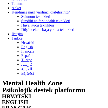
Tanıtım
Anket
Kendinize nasıl yardımcı olabilirsiniz?
Solunum teknikleri
Şimdiki an farkındalık teknikleri
Hayal gücü teknikleri
Düşüncelerle başa çıkma teknikleri
İletişim
Türkçe
Hrvatski
English
Français
Español
Türkçe
فارسی
العربية
Băjšéšći
Mental Health Zone
Psikolojik destek platformu
HRVATSKI
ENGLISH