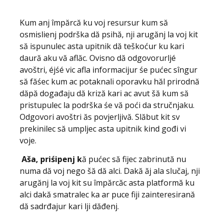
Kum anj împărcă ku voj resursur kum să
osmislienj podrška dă psihă, nji arugănj la voj kit
să ispunulec asta upitnik dă teškoćur ku kari
daură aku vă aflăc. Ovisno dă odgovorurljé
avoštri, éjśé vic afla informacijur śe pućec sîngur
să făśec kum ac potaknali oporavku hăl prirodnă
dăpă događaju dă kriză kari ac avut šă kum să
pristupulec la podrška śe vă poći da stručnjaku.
Odgovori avoštri ăs povjerljivă. Slăbut kit sv
prekinilec să umpljec asta upitnik kind gođi vi
voje.
Aša, pri
śipenj k
ă pućec să fijec zabrinută nu
numa dă voj nego šă dă alci. Dakă ăj ala slučaj, nji
arugănj la voj kit su împărcăc asta platformă ku
alci dakă smatralec ka ar puce fiji zainteresirană
dă sadrđajur kari lji dăđenj.