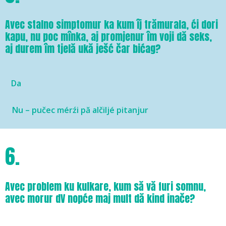
Avec stalno simptomur ka kum îj trămurala, ći dori
kapu, nu poc mînka, aj promjenur îm voji dă seks,
aj durem îm tjelă ukă ješć čar bićag?
Da
Nu – pučec mérźi pă alčiljé pitanjur
6.
Avec problem ku kulkare, kum să vă furi somnu,
avec morur dV nopće maj mult dă kind inače?