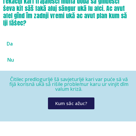
rekaciji kari trajaléšći multă dobă să gînđéšći
śeva kit săš fakă aluj săngur ukă lu alci. Ac avut
afel gînd îm zadnji vremi ukă ac avut plan kum să
lji făśec?
Da
Nu
Čitilec predlogurljé šă savjeturljé kari var puće să vă
fijă korisnă ukă să rišile problemur karu ur vinjit dîm
valum kriză.
Kum săc ažuc?