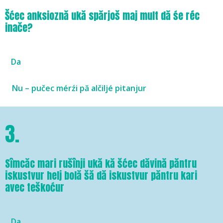
Šćec anksioznă ukă spărjoš maj mult dă śe réc
inače?
Da
Nu – pučec mérźi pă alčiljé pitanjur
3.
Sîmcăc mari rušînji ukă kă šćec dăvină păntru
iskustvur helj bolă šă dă iskustvur păntru kari
avec teškoćur
Da