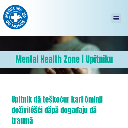
Mental Health Zone | Upitniku
Upitnik dă teškoćur kari óminji
doživiléšći dăpă događaju dă
traumă