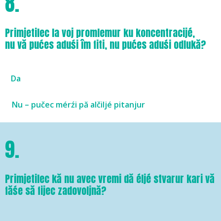
8.
Primjetilec la voj promlemur ku koncentracijé,
nu vă pućes aduśi îm fiti, nu pućes aduśi odlukă?
Da
Nu – pučec mérźi pă alčiljé pitanjur
9.
Primjetilec kă nu avec vremi dă éljé stvarur kari vă
făśe să fijec zadovoljnă?