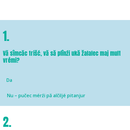
1.
Vă sîmcăc trišć, vă să plînźi ukă žalalec maj mult
vrémi?
Da
Nu – pučec mérźi pă alčiljé pitanjur
2.