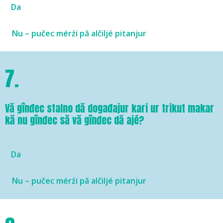
Da
Nu – pučec mérźi pă alčiljé pitanjur
7.
Vă gînđec stalno dă događajur kari ur trikut makar
kă nu gînđec să vă gînđec dă ajé?
Da
Nu – pučec mérźi pă alčiljé pitanjur