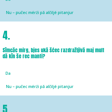
Nu – pučec mérźi pă alčiljé pitanjur
4.
Sîmcăc mirg, bjes ukă šćec razdražljivă maj mult
dă kîn še rec manti?
Da
Nu – pučec mérźi pă alčiljé pitanjur
5.