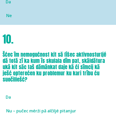
Da
Ne
10.
Šćec îm nemogućnost kit să fîśec aktivnosturljé
dă totă zî ka kum îs skulala dîm pat, skăldătura
ukă kit săc faš dămănkat daje kă ći sîmcij kă
ješć opterećen ku problemur ku kari trîbu ću
suočiliešć?
Da
Nu – pučec mérźi pă alčiljé pitanjur