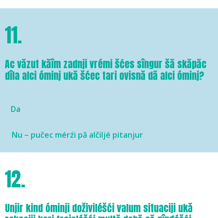
11.
Ac văzut kăîm zadnji vrémi šćes sîngur šă skăpăc
dîla alci óminj ukă šćec tari ovisnă dă alci óminj?
Da
Nu – pučec mérźi pă alčiljé pitanjur
12.
Unjir kind óminji doživiléšći valum situaciji ukă