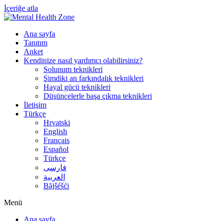
İçeriğe atla
Ana sayfa
Tanıtım
Anket
Kendinize nasıl yardımcı olabilirsiniz?
Solunum teknikleri
Şimdiki an farkındalık teknikleri
Hayal gücü teknikleri
Düşüncelerle başa çıkma teknikleri
İletişim
Türkçe
Hrvatski
English
Français
Español
Türkçe
فارسی
العربية
Băjšéšći
Menü
Ana sayfa