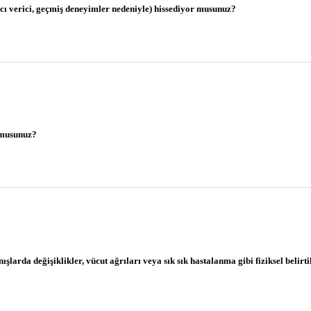
cı verici, geçmiş deneyimler nedeniyle) hissediyor musunuz?
r musunuz?
anışlarda değişiklikler, vücut ağrıları veya sık sık hastalanma gibi fiziksel belirt