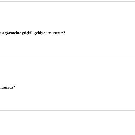
bus görmekte güçlük çekiyor musunuz?
 müsünüz?