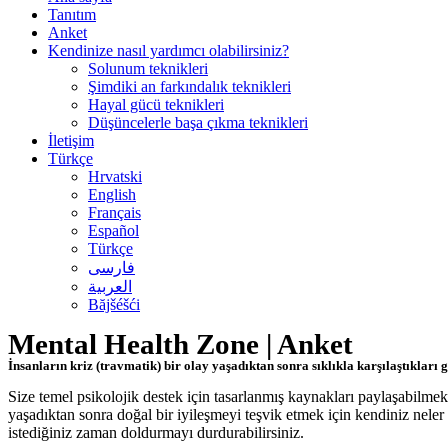
Tanıtım
Anket
Kendinize nasıl yardımcı olabilirsiniz?
Solunum teknikleri
Şimdiki an farkındalık teknikleri
Hayal gücü teknikleri
Düşüncelerle başa çıkma teknikleri
İletişim
Türkçe
Hrvatski
English
Français
Español
Türkçe
فارسی
العربية
Băjšéšći
Mental Health Zone | Anket
İnsanların kriz (travmatik) bir olay yaşadıktan sonra sıklıkla karşılaştıkları g
Size temel psikolojik destek için tasarlanmış kaynakları paylaşabilmek iç
yaşadıktan sonra doğal bir iyileşmeyi teşvik etmek için kendiniz neler y
istediğiniz zaman doldurmayı durdurabilirsiniz.